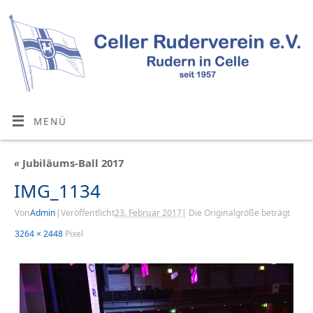
MENÜ
«
Jubiläums-Ball 2017
IMG_1134
Von
Admin
|
Veröffentlicht
23. Februar 2017
|
Die Originalgröße beträgt
3264 × 2448
Pixel