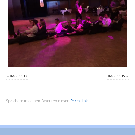
«
IMG_1133
IMG_1135
»
Speichere in deinen Favoriten diesen
Permalink
.