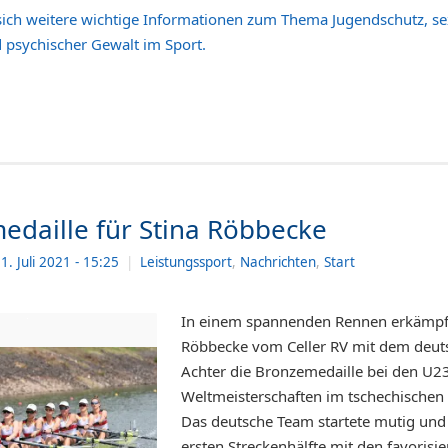
sich weitere wichtige Informationen zum Thema Jugendschutz, sex
 psychischer Gewalt im Sport.
edaille für Stina Röbbecke
1. Juli 2021
- 15:25
|
Leistungssport
,
Nachrichten
,
Start
In einem spannenden Rennen erkämpft
Röbbecke vom Celler RV mit dem deut
Achter die Bronzemedaille bei den U2
Weltmeisterschaften im tschechischen 
)!
Das deutsche Team startete mutig und
ersten Streckenhälfte mit den favorisie