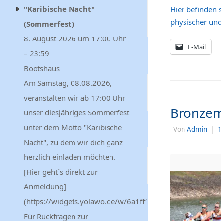
"Karibische Nacht"
Hier befinden 
physischer und
(Sommerfest)
8. August 2026 um 17:00 Uhr
E-Mail
– 23:59
Bootshaus
Am Samstag, 08.08.2026,
veranstalten wir ab 17:00 Uhr
Bronzem
unser diesjähriges Sommerfest
unter dem Motto "Karibische
Von
Admin
|
1
Nacht", zu dem wir dich ganz
herzlich einladen möchten.
[Hier geht´s direkt zur
Anmeldung]
(https://widgets.yolawo.de/w/6a1ff13bc8855cc70a53f342
Für Rückfragen zur