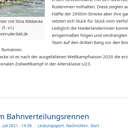
Ruderinnen mithalten. Diese zeigten a
Hälfte der 2000m-Strecke aber ihre ga
setzten sich Stück für Stück vom Verfol
ter mit Stina Röbbecke
Lediglich die Niederländerinnen konn
(5. v.l.)
meinruderbild.de
einigermaßen folgen und verdrängten
Team auf den dritten Rang vor den Boo
d Rumänien.
ecke ist es nach der ausgefallenen Wettkampfsaison 2020 die ers
ionalen Zielwettkampf in der Altersklasse U23.
 im Bahnverteilungsrennen
. Juli 2021
- 14:38
|
Leistungssport
,
Nachrichten
,
Start