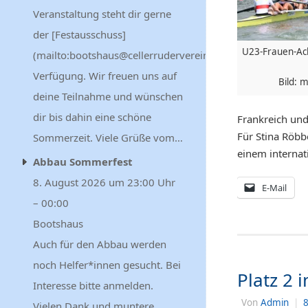
Veranstaltung steht dir gerne
der [Festausschuss]
U23-Frauen-Ach
(mailto:bootshaus@cellerruderverein.de) zur
Verfügung. Wir freuen uns auf
Bild: 
deine Teilnahme und wünschen
dir bis dahin eine schöne
Frankreich un
Für Stina Röbb
Sommerzeit. Viele Grüße vom…
einem internat
Abbau Sommerfest
8. August 2026 um 23:00 Uhr
E-Mail
– 00:00
Bootshaus
Auch für den Abbau werden
noch Helfer*innen gesucht. Bei
Platz 2
Interesse bitte anmelden.
Von
Admin
|
8
Vielen Dank und muntere