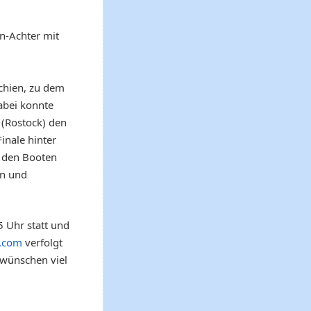
n-Achter mit
echien, zu dem
abei konnte
 (Rostock) den
inale hinter
r den Booten
en und
 Uhr statt und
g.com
verfolgt
wünschen viel