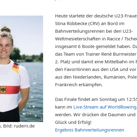
Heute startete der deutsche U23-Fraue
Stina Röbbecke (CRV) an Bord im
Bahnverteilungsrennen bei den U23-
Weltmesieterschaften in Racice / Tsch
insgesamt 6 Boote gemeldet haben. D
das Team von Trainer René Burmeister
2. Platz und damit eine Mittelbahn im F
den Favoritinnen aus den USA und vo
aus den Niederlanden, Rumänien, Pol
Frankreich erkämpfen.
Das Finale findet am Sonntag um 12:55
kann im
Live-Stream auf WorldRowin
werden. Wir drücken die Daumen und 
Glück und Erfolg!
, Bild: rudern.de
Ergebnis Bahnverteilungsrennen