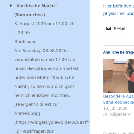
"Karibische Nacht"
Hier befinden 
physischer und
(Sommerfest)
8. August 2026 um 17:00 Uhr
E-Mail
– 23:59
Bootshaus
Am Samstag, 08.08.2026,
Ähnliche Beiträg
veranstalten wir ab 17:00 Uhr
unser diesjähriges Sommerfest
unter dem Motto "Karibische
Nacht", zu dem wir dich ganz
herzlich einladen möchten.
Besondere Aus
Stina Röbbecke
[Hier geht´s direkt zur
13. Juli 2020
Anmeldung]
In "Allgemein"
(https://widgets.yolawo.de/w/6a1ff13bc8855cc70a53f342
Für Rückfragen zur