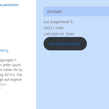
ualisierter,
Kontakt
Zur Ziegeninsel 5
29221 Celle
+49 (0)5141 7844
Kontaktformular
owing
ngungen:1.
 jeder (auch
m Celler RV zu
ng 2013.2. Die
gt auf eigene
undheitliches
2024
"
ische
orab wird
ewertet
 dem