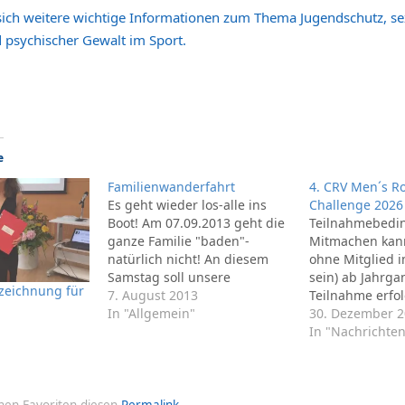
sich weitere wichtige Informationen zum Thema Jugendschutz, sex
 psychischer Gewalt im Sport.
e
Familienwanderfahrt
4. CRV Men´s R
Es geht wieder los-alle ins
Challenge 2026
Boot! Am 07.09.2013 geht die
Teilnahmebedi
ganze Familie "baden"-
Mitmachen kann
natürlich nicht! An diesem
ohne Mitglied i
Samstag soll unsere
sein) ab Jahrga
zeichnung für
Familienwanderfahrt über die
7. August 2013
Teilnahme erfol
Aller laufen. Start ist um 8.30
In "Allgemein"
Gefahr und ges
30. Dezember 
Uhr pünktlich von der
Risiko. Eine
In "Nachrichten
Ziegeninsel mit den
(sport-)medizin
Bootstransportern. Es wird
Untersuchung v
)!
gegrillt und vor allem
empfohlen.3. G
gemeinsam gerudert! Der
werden die auf