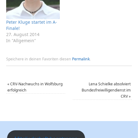
Peter Kluge startet im A-
Finale!
27. August 2014
In "Allgemein"
Speichere in deinen Favoriten diesen
Permalink
.
«
CRV-Nachwuchs in Wolfsburg
Lena Schielke absolviert
erfolgreich
Bundesfreiwilligendienst im
CRV
»