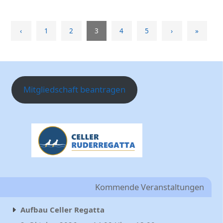
‹
1
2
3
4
5
›
»
Mitgliedschaft beantragen
Kommende Veranstaltungen
Aufbau Celler Regatta